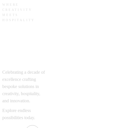
WHERE
CREATIVITY
MEETS
HOSPITALITY
Crafting
Legacies,
Curating
Excellence
Celebrating a decade of
excellence crafting
bespoke solutions in
creativity, hospitality,
and innovation.
Explore endless
possibilities today.